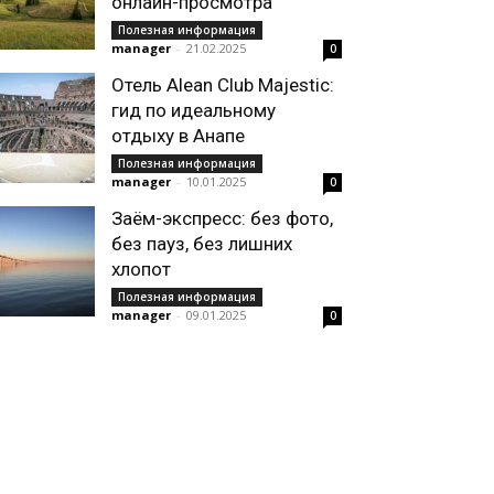
онлайн-просмотра
Полезная информация
manager
-
21.02.2025
0
Отель Alean Club Majestic:
гид по идеальному
отдыху в Анапе
Полезная информация
manager
-
10.01.2025
0
Заём-экспресс: без фото,
без пауз, без лишних
хлопот
Полезная информация
manager
-
09.01.2025
0