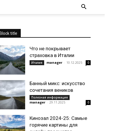
Block title
Что не покрывает
страховка в Италии
manager
-
10.12.2025
Италия
0
Банный микс: искусство
сочетания веников
Полезная информация
manager
-
29.11.2025
0
Кинозал 2024-25: Самые
горячие картины для