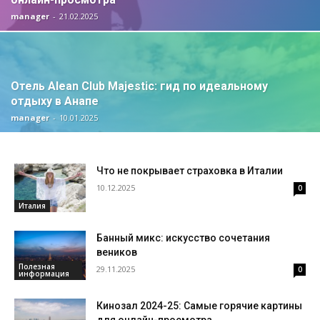
manager
-
21.02.2025
Отель Alean Club Majestic: гид по идеальному
отдыху в Анапе
manager
-
10.01.2025
Что не покрывает страховка в Италии
10.12.2025
0
Италия
Банный микс: искусство сочетания
веников
Полезная
29.11.2025
0
информация
Кинозал 2024-25: Самые горячие картины