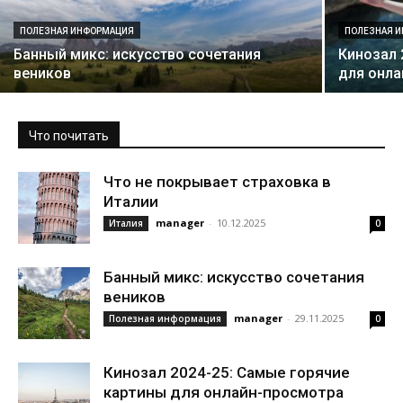
ПОЛЕЗНАЯ ИНФОРМАЦИЯ
ПОЛЕЗНАЯ 
Банный микс: искусство сочетания
Кинозал 
веников
для онла
Что почитать
Что не покрывает страховка в
Италии
manager
-
10.12.2025
Италия
0
Банный микс: искусство сочетания
веников
manager
-
29.11.2025
Полезная информация
0
Кинозал 2024-25: Самые горячие
картины для онлайн-просмотра