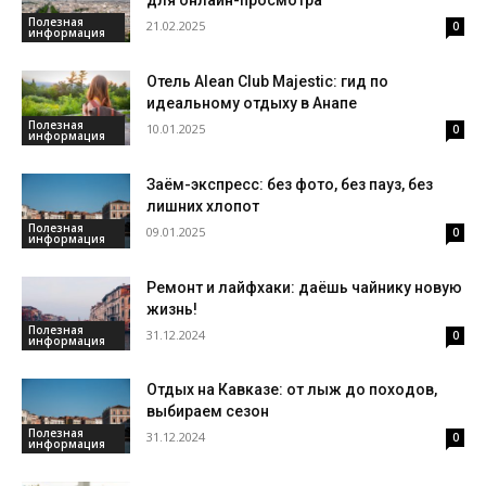
для онлайн-просмотра
Полезная
21.02.2025
0
информация
Отель Alean Club Majestic: гид по
идеальному отдыху в Анапе
Полезная
10.01.2025
0
информация
Заём-экспресс: без фото, без пауз, без
лишних хлопот
Полезная
09.01.2025
0
информация
Ремонт и лайфхаки: даёшь чайнику новую
жизнь!
Полезная
31.12.2024
0
информация
Отдых на Кавказе: от лыж до походов,
выбираем сезон
Полезная
31.12.2024
0
информация