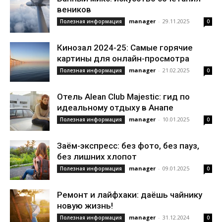
веников
manager
-
29.11.2025
Полезная информация
0
Кинозал 2024-25: Самые горячие
картины для онлайн-просмотра
manager
-
21.02.2025
Полезная информация
0
Отель Alean Club Majestic: гид по
идеальному отдыху в Анапе
manager
-
10.01.2025
Полезная информация
0
Заём-экспресс: без фото, без пауз,
без лишних хлопот
manager
-
09.01.2025
Полезная информация
0
Ремонт и лайфхаки: даёшь чайнику
новую жизнь!
manager
-
31.12.2024
Полезная информация
0