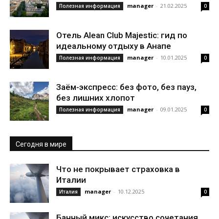
manager
-
21.02.2025
Полезная информация
0
Отель Alean Club Majestic: гид по
идеальному отдыху в Анапе
manager
-
10.01.2025
Полезная информация
0
Заём-экспресс: без фото, без пауз,
без лишних хлопот
manager
-
09.01.2025
Полезная информация
0
Сегодня в мире
Что не покрывает страховка в
Италии
manager
-
10.12.2025
Италия
0
Банный микс: искусство сочетания