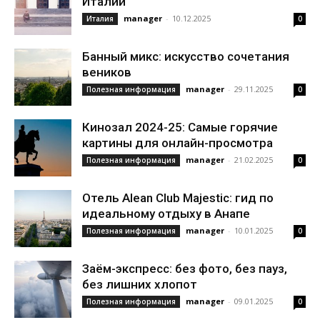
Италии
manager
-
10.12.2025
Италия
0
Банный микс: искусство сочетания
веников
manager
-
29.11.2025
Полезная информация
0
Кинозал 2024-25: Самые горячие
картины для онлайн-просмотра
manager
-
21.02.2025
Полезная информация
0
Отель Alean Club Majestic: гид по
идеальному отдыху в Анапе
manager
-
10.01.2025
Полезная информация
0
Заём-экспресс: без фото, без пауз,
без лишних хлопот
manager
-
09.01.2025
Полезная информация
0