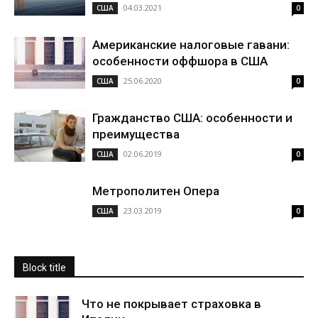
04.03.2021
США
0
Американские налоговые гавани:
особенности оффшора в США
25.06.2020
США
0
Гражданство США: особенности и
преимущества
02.06.2019
США
0
Метрополитен Опера
23.03.2019
США
0
Block title
Что не покрывает страховка в