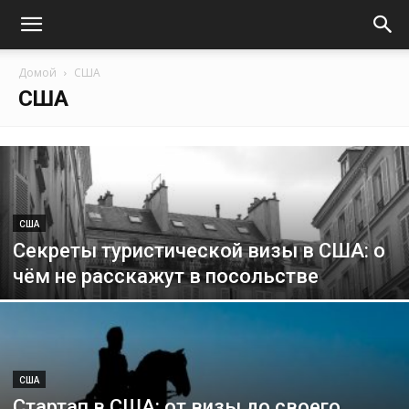
Домой
США
США
США
Секреты туристической визы в США: о
чём не расскажут в посольстве
США
Стартап в США: от визы до своего