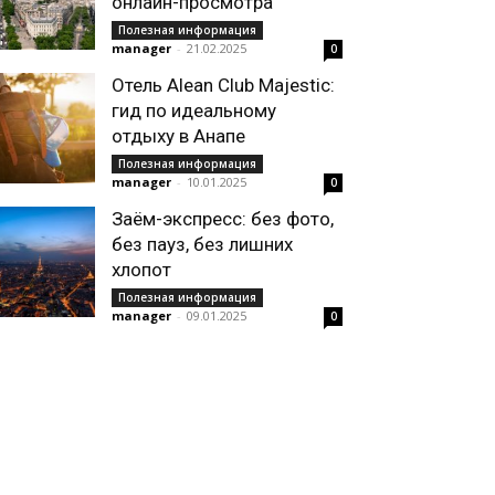
онлайн-просмотра
Полезная информация
manager
-
21.02.2025
0
Отель Alean Club Majestic:
гид по идеальному
отдыху в Анапе
Полезная информация
manager
-
10.01.2025
0
Заём-экспресс: без фото,
без пауз, без лишних
хлопот
Полезная информация
manager
-
09.01.2025
0