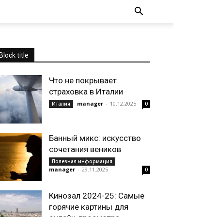
Block title
Что не покрывает
страховка в Италии
manager
-
10.12.2025
Италия
0
Банный микс: искусство
сочетания веников
Полезная информация
manager
-
29.11.2025
0
Кинозал 2024-25: Самые
горячие картины для