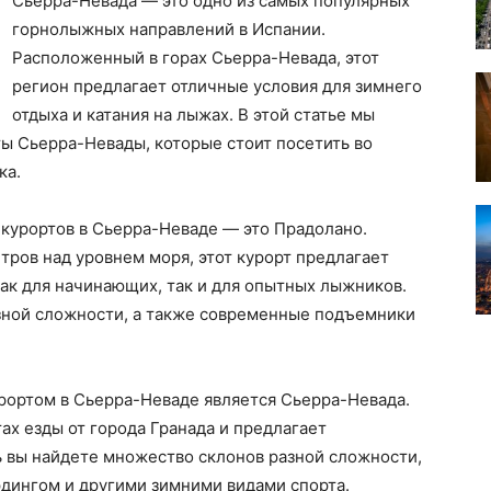
Сьерра-Невада — это одно из самых популярных
горнолыжных направлений в Испании.
Расположенный в горах Сьерра-Невада, этот
регион предлагает отличные условия для зимнего
отдыха и катания на лыжах. В этой статье мы
 Сьерра-Невады, которые стоит посетить во
ка.
курортов в Сьерра-Неваде — это Прадолано.
ров над уровнем моря, этот курорт предлагает
как для начинающих, так и для опытных лыжников.
зной сложности, а также современные подъемники
ортом в Сьерра-Неваде является Сьерра-Невада.
ах езды от города Гранада и предлагает
ь вы найдете множество склонов разной сложности,
рдингом и другими зимними видами спорта.