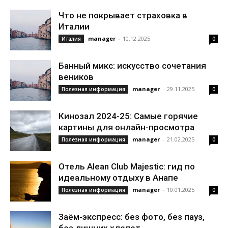
Что не покрывает страховка в
Италии
manager
-
10.12.2025
Италия
0
Банный микс: искусство сочетания
веников
manager
-
29.11.2025
Полезная информация
0
Кинозал 2024-25: Самые горячие
картины для онлайн-просмотра
manager
-
21.02.2025
Полезная информация
0
Отель Alean Club Majestic: гид по
идеальному отдыху в Анапе
manager
-
10.01.2025
Полезная информация
0
Заём-экспресс: без фото, без пауз,