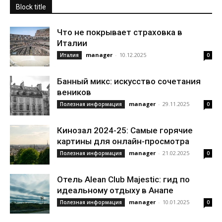
Block title
Что не покрывает страховка в
Италии
manager
-
10.12.2025
Италия
0
Банный микс: искусство сочетания
веников
manager
-
29.11.2025
Полезная информация
0
Кинозал 2024-25: Самые горячие
картины для онлайн-просмотра
manager
-
21.02.2025
Полезная информация
0
Отель Alean Club Majestic: гид по
идеальному отдыху в Анапе
manager
-
10.01.2025
Полезная информация
0