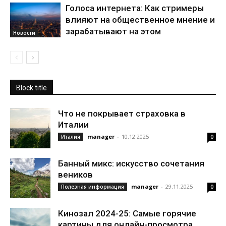
Голоса интернета: Как стримеры
влияют на общественное мнение и
зарабатывают на этом
Новости
Block title
Что не покрывает страховка в
Италии
manager
-
10.12.2025
Италия
0
Банный микс: искусство сочетания
веников
manager
-
29.11.2025
Полезная информация
0
Кинозал 2024-25: Самые горячие
картины для онлайн-просмотра