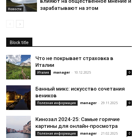
влияют на общественное мнение и
зарабатывают на этом
Новости
Block title
Что не покрывает страховка в
Италии
manager
-
10.12.2025
Италия
0
Банный микс: искусство сочетания
веников
manager
-
29.11.2025
Полезная информация
0
Кинозал 2024-25: Самые горячие
картины для онлайн-просмотра
manager
-
21.02.2025
Полезная информация
0