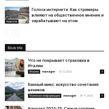
Голоса интернета: Как стримеры
влияют на общественное мнение и
зарабатывают на этом
Новости
Block title
Что не покрывает страховка в
Италии
manager
-
10.12.2025
Италия
0
Банный микс: искусство сочетания
веников
manager
-
29.11.2025
Полезная информация
0
Кинозал 2024-25: Самые горячие