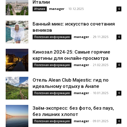
Италии
manager
-
10.12.2025
Италия
0
Банный микс: искусство сочетания
веников
manager
-
29.11.2025
Полезная информация
0
Кинозал 2024-25: Самые горячие
картины для онлайн-просмотра
manager
-
21.02.2025
Полезная информация
0
Отель Alean Club Majestic: гид по
идеальному отдыху в Анапе
manager
-
10.01.2025
Полезная информация
0
Заём-экспресс: без фото, без пауз,
без лишних хлопот
manager
-
09.01.2025
Полезная информация
0