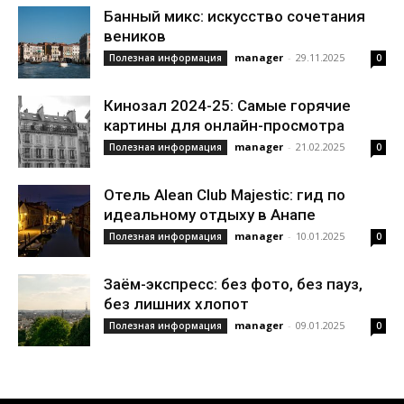
Банный микс: искусство сочетания
веников
manager
-
29.11.2025
Полезная информация
0
Кинозал 2024-25: Самые горячие
картины для онлайн-просмотра
manager
-
21.02.2025
Полезная информация
0
Отель Alean Club Majestic: гид по
идеальному отдыху в Анапе
manager
-
10.01.2025
Полезная информация
0
Заём-экспресс: без фото, без пауз,
без лишних хлопот
manager
-
09.01.2025
Полезная информация
0