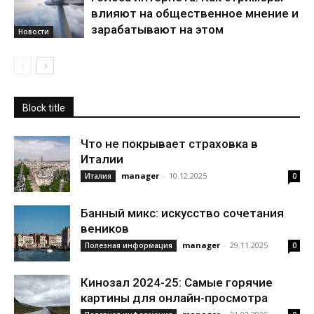
влияют на общественное мнение и
зарабатывают на этом
Новости
Block title
Что не покрывает страховка в
Италии
manager
-
10.12.2025
Италия
0
Банный микс: искусство сочетания
веников
manager
-
29.11.2025
Полезная информация
0
Кинозал 2024-25: Самые горячие
картины для онлайн-просмотра