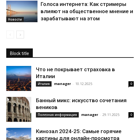
Голоса интернета: Как стримеры
влияют на общественное мнение и
зарабатывают на этом
Новости
Block title
Что не покрывает страховка в
Италии
manager
-
10.12.2025
Италия
0
Банный микс: искусство сочетания
веников
manager
-
29.11.2025
Полезная информация
0
Кинозал 2024-25: Самые горячие
картины для онлайн-просмотра