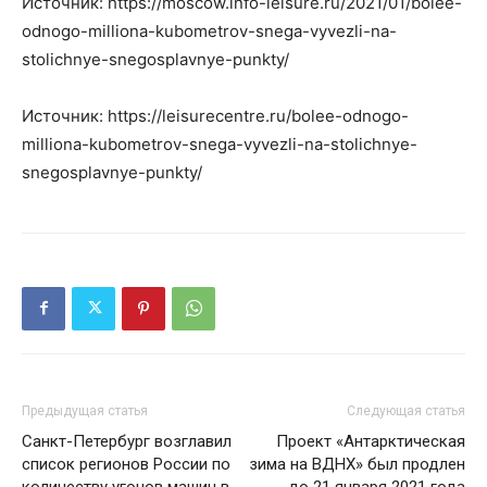
Источник: https://moscow.info-leisure.ru/2021/01/bolee-
odnogo-milliona-kubometrov-snega-vyvezli-na-
stolichnye-snegosplavnye-punkty/
Источник: https://leisurecentre.ru/bolee-odnogo-
milliona-kubometrov-snega-vyvezli-na-stolichnye-
snegosplavnye-punkty/
Предыдущая статья
Следующая статья
Санкт-Петербург возглавил
Проект «Антарктическая
список регионов России по
зима на ВДНХ» был продлен
количеству угонов машин в
до 21 января 2021 года