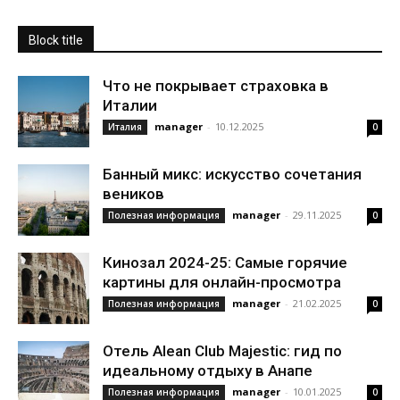
Block title
Что не покрывает страховка в
Италии
manager
-
10.12.2025
Италия
0
Банный микс: искусство сочетания
веников
manager
-
29.11.2025
Полезная информация
0
Кинозал 2024-25: Самые горячие
картины для онлайн-просмотра
manager
-
21.02.2025
Полезная информация
0
Отель Alean Club Majestic: гид по
идеальному отдыху в Анапе
manager
-
10.01.2025
Полезная информация
0