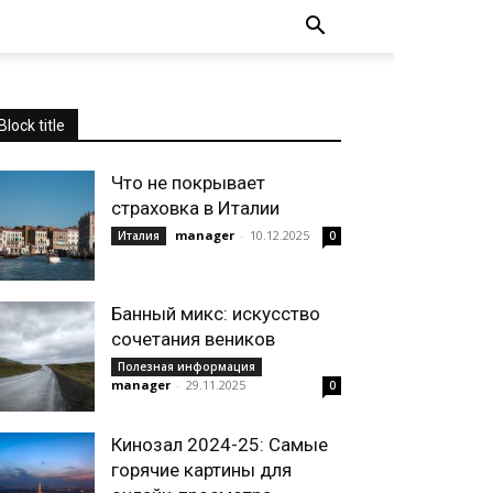
Block title
Что не покрывает
страховка в Италии
manager
-
10.12.2025
Италия
0
Банный микс: искусство
сочетания веников
Полезная информация
manager
-
29.11.2025
0
Кинозал 2024-25: Самые
горячие картины для