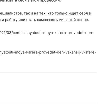
лизовать себя в этой профессии.
циалистов, так и на тех, кто только ищет себя в
и работу или стать самозанятыми в этой сфере.
2021/03/centr-zanyatosti-moya-karera-provedet-den-
zanyatosti-moya-karera-provedet-den-vakansij-v-sfere-