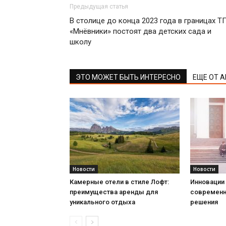
Предыдущая статья
В столице до конца 2023 года в границах Т
«Мнёвники» постоят два детских сада и
школу
ЭТО МОЖЕТ БЫТЬ ИНТЕРЕСНО
ЕЩЕ ОТ 
Новости
Новости
Камерные отели в стиле Лофт:
Инновации 
преимущества аренды для
современн
уникального отдыха
решения