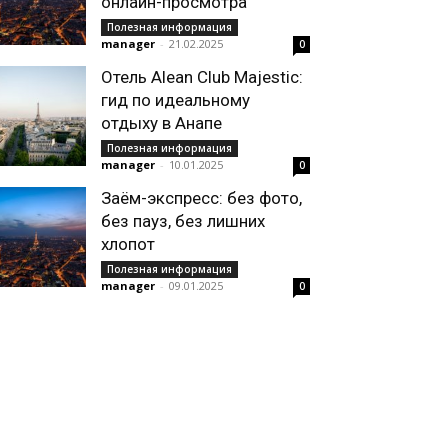
онлайн-просмотра
Полезная информация
manager
-
21.02.2025
0
Отель Alean Club Majestic:
гид по идеальному
отдыху в Анапе
Полезная информация
manager
-
10.01.2025
0
Заём-экспресс: без фото,
без пауз, без лишних
хлопот
Полезная информация
manager
-
09.01.2025
0