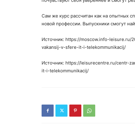
почувствуют себя увереннее и смогут реа
Сам же курс рассчитан как на опытных спе
новой профессии. Выпускники смогут найт
Источник: https://moscow.info-leisure.ru/
vakansij-v-sfere-it-i-telekommunikacij/
Источник: https://leisurecentre.ru/centr-
it-i-telekommunikacij/