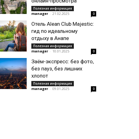
онлайн-просмотра
Полезная информация
manager
-
21.02.2025
0
Отель Alean Club Majestic:
гид по идеальному
отдыху в Анапе
Полезная информация
manager
-
10.01.2025
0
Заём-экспресс: без фото,
без пауз, без лишних
хлопот
Полезная информация
manager
-
09.01.2025
0