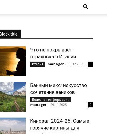
Block title
Что не покрывает
страховка в Италии
manager
-
10.12.2025
Италия
0
Банный микс: искусство
сочетания веников
Полезная информация
manager
-
29.11.2025
0
Кинозал 2024-25: Самые
горячие картины для