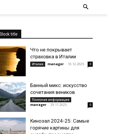
Block title
Что не покрывает
страховка в Италии
manager
-
10.12.2025
Италия
0
Банный микс: искусство
сочетания веников
Полезная информация
manager
-
29.11.2025
0
Кинозал 2024-25: Самые
горячие картины для