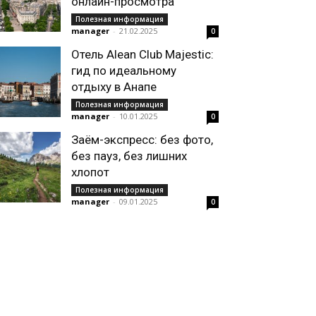
онлайн-просмотра
Полезная информация
manager
-
21.02.2025
0
Отель Alean Club Majestic:
гид по идеальному
отдыху в Анапе
Полезная информация
manager
-
10.01.2025
0
Заём-экспресс: без фото,
без пауз, без лишних
хлопот
Полезная информация
manager
-
09.01.2025
0