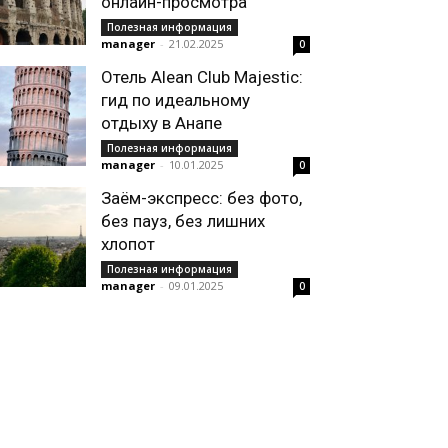
онлайн-просмотра
Полезная информация
manager
-
21.02.2025
0
Отель Alean Club Majestic:
гид по идеальному
отдыху в Анапе
Полезная информация
manager
-
10.01.2025
0
Заём-экспресс: без фото,
без пауз, без лишних
хлопот
Полезная информация
manager
-
09.01.2025
0