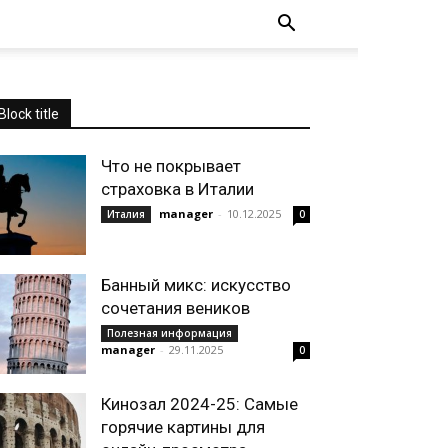
Block title
Что не покрывает
страховка в Италии
manager
-
10.12.2025
Италия
0
Банный микс: искусство
сочетания веников
Полезная информация
manager
-
29.11.2025
0
Кинозал 2024-25: Самые
горячие картины для