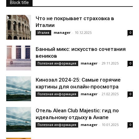
Block title
Что не покрывает страховка в
Италии
manager
-
10.12.2025
Италия
0
Банный микс: искусство сочетания
веников
manager
-
29.11.2025
Полезная информация
0
Кинозал 2024-25: Самые горячие
картины для онлайн-просмотра
manager
-
21.02.2025
Полезная информация
0
Отель Alean Club Majestic: гид по
идеальному отдыху в Анапе
manager
-
10.01.2025
Полезная информация
0