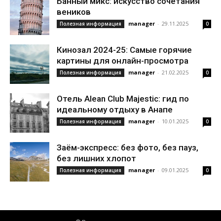
Банный микс: искусство сочетания
веников
manager
-
29.11.2025
Полезная информация
0
Кинозал 2024-25: Самые горячие
картины для онлайн-просмотра
manager
-
21.02.2025
Полезная информация
0
Отель Alean Club Majestic: гид по
идеальному отдыху в Анапе
manager
-
10.01.2025
Полезная информация
0
Заём-экспресс: без фото, без пауз,
без лишних хлопот
manager
-
09.01.2025
Полезная информация
0