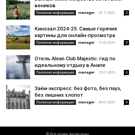
веников
manager
-
29.11.2025
Полезная информация
0
Кинозал 2024-25: Самые горячие
картины для онлайн-просмотра
manager
-
21.02.2025
Полезная информация
0
Отель Alean Club Majestic: гид по
идеальному отдыху в Анапе
manager
-
10.01.2025
Полезная информация
0
Заём-экспресс: без фото, без пауз,
без лишних хлопот
manager
-
09.01.2025
Полезная информация
0
© Все права защищены