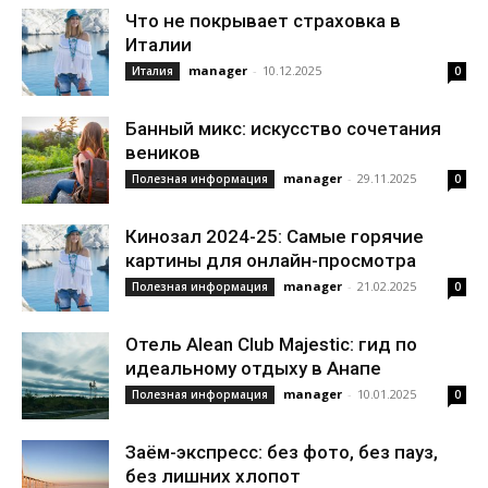
Что не покрывает страховка в
Италии
manager
-
10.12.2025
Италия
0
Банный микс: искусство сочетания
веников
manager
-
29.11.2025
Полезная информация
0
Кинозал 2024-25: Самые горячие
картины для онлайн-просмотра
manager
-
21.02.2025
Полезная информация
0
Отель Alean Club Majestic: гид по
идеальному отдыху в Анапе
manager
-
10.01.2025
Полезная информация
0
Заём-экспресс: без фото, без пауз,
без лишних хлопот