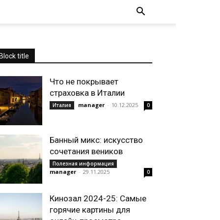
Block title
Что не покрывает
страховка в Италии
manager
-
10.12.2025
Италия
0
Банный микс: искусство
сочетания веников
Полезная информация
manager
-
29.11.2025
0
Кинозал 2024-25: Самые
горячие картины для