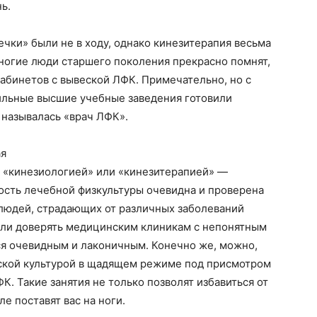
ь.
ечки» были не в ходу, однако кинезитерапия весьма
ногие люди старшего поколения прекрасно помнят,
абинетов с вывеской ЛФК. Примечательно, но с
ильные высшие учебные заведения готовили
 называлась «врач ЛФК».
ая
от «кинезиологией» или «кинезитерапией» —
ность лечебной физкультуры очевидна и проверена
людей, страдающих от различных заболеваний
о ли доверять медицинским клиникам с непонятным
ся очевидным и лаконичным. Конечно же, можно,
ской культурой в щадящем режиме под присмотром
. Такие занятия не только позволят избавиться от
ле поставят вас на ноги.