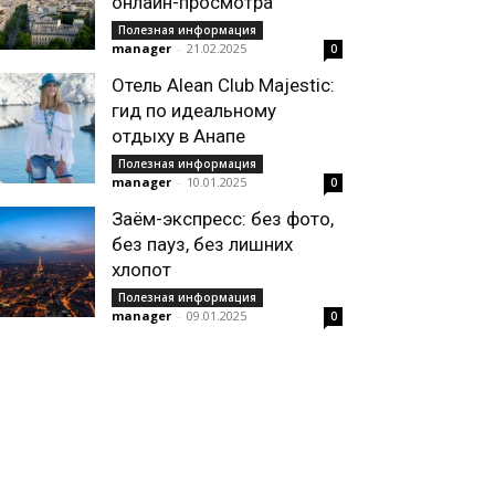
онлайн-просмотра
Полезная информация
manager
-
21.02.2025
0
Отель Alean Club Majestic:
гид по идеальному
отдыху в Анапе
Полезная информация
manager
-
10.01.2025
0
Заём-экспресс: без фото,
без пауз, без лишних
хлопот
Полезная информация
manager
-
09.01.2025
0