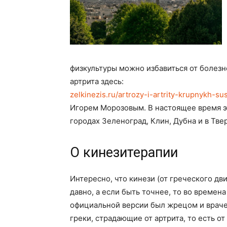
физкультуры можно избавиться от болезн
артрита здесь:
zelkinezis.ru/artrozy-i-artrity-krupnykh-su
Игорем Морозовым. В настоящее время э
городах Зеленоград, Клин, Дубна и в Тве
О кинезитерапии
Интересно, что кинези (от греческого дв
давно, а если быть точнее, то во времен
официальной версии был жрецом и враче
греки, страдающие от артрита, то есть от