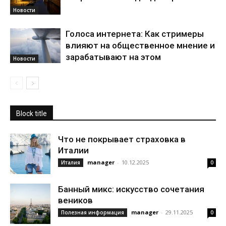
Новости
Голоса интернета: Как стримеры
влияют на общественное мнение и
зарабатывают на этом
Новости
Block title
Что не покрывает страховка в
Италии
manager
-
10.12.2025
Италия
0
Банный микс: искусство сочетания
веников
manager
-
29.11.2025
Полезная информация
0