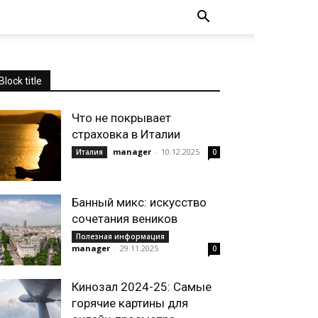
Block title
Что не покрывает
страховка в Италии
manager
-
10.12.2025
Италия
0
Банный микс: искусство
сочетания веников
Полезная информация
manager
-
29.11.2025
0
Кинозал 2024-25: Самые
горячие картины для