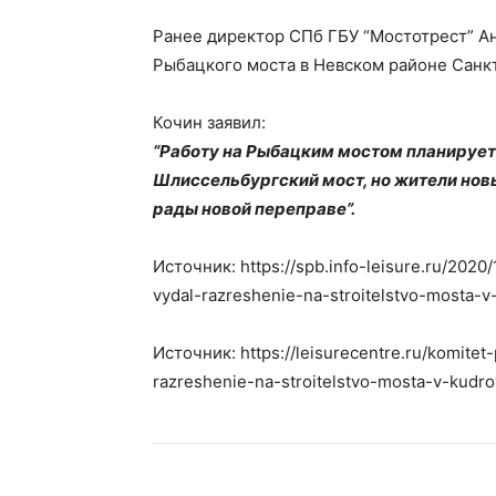
Ранее директор СПб ГБУ “Мостотрест” А
Рыбацкого моста в Невском районе Санкт
Кочин заявил:
“Работу на Рыбацким мостом планируетс
Шлиссельбургский мост, но жители нов
рады новой переправе”.
Источник: https://spb.info-leisure.ru/202
vydal-razreshenie-na-stroitelstvo-mosta-v
Источник: https://leisurecentre.ru/komite
razreshenie-na-stroitelstvo-mosta-v-kudro