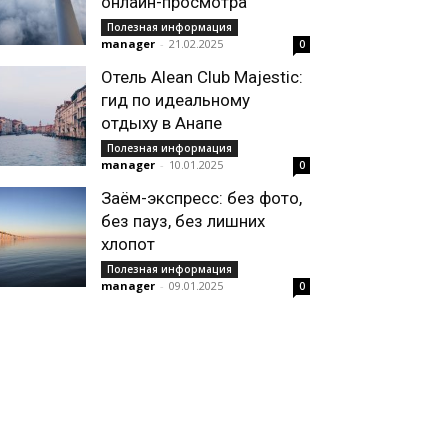
онлайн-просмотра
Полезная информация
manager
-
21.02.2025
0
Отель Alean Club Majestic:
гид по идеальному
отдыху в Анапе
Полезная информация
manager
-
10.01.2025
0
Заём-экспресс: без фото,
без пауз, без лишних
хлопот
Полезная информация
manager
-
09.01.2025
0