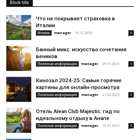
Block title
Что не покрывает страховка в
Италии
manager
-
10.12.2025
Италия
0
Банный микс: искусство сочетания
веников
manager
-
29.11.2025
Полезная информация
0
Кинозал 2024-25: Самые горячие
картины для онлайн-просмотра
manager
-
21.02.2025
Полезная информация
0
Отель Alean Club Majestic: гид по
идеальному отдыху в Анапе
manager
-
10.01.2025
Полезная информация
0