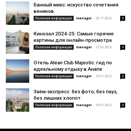
Банный микс: искусство сочетания
веников
manager
-
29.11.2025
Полезная информация
0
Кинозал 2024-25: Самые горячие
картины для онлайн-просмотра
manager
-
21.02.2025
Полезная информация
0
Отель Alean Club Majestic: гид по
идеальному отдыху в Анапе
manager
-
10.01.2025
Полезная информация
0
Заём-экспресс: без фото, без пауз,
без лишних хлопот
manager
-
09.01.2025
Полезная информация
0