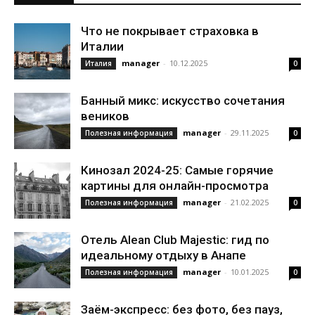
Что не покрывает страховка в
Италии
manager
-
10.12.2025
Италия
0
Банный микс: искусство сочетания
веников
manager
-
29.11.2025
Полезная информация
0
Кинозал 2024-25: Самые горячие
картины для онлайн-просмотра
manager
-
21.02.2025
Полезная информация
0
Отель Alean Club Majestic: гид по
идеальному отдыху в Анапе
manager
-
10.01.2025
Полезная информация
0
Заём-экспресс: без фото, без пауз,