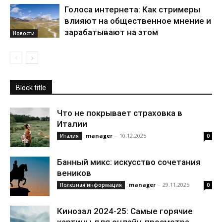
Голоса интернета: Как стримеры
влияют на общественное мнение и
зарабатывают на этом
Новости
Block title
Что не покрывает страховка в
Италии
manager
-
10.12.2025
Италия
0
Банный микс: искусство сочетания
веников
manager
-
29.11.2025
Полезная информация
0
Кинозал 2024-25: Самые горячие
картины для онлайн-просмотра