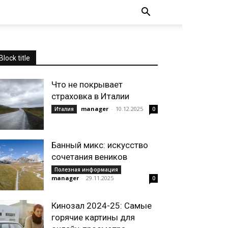
Block title
Что не покрывает
страховка в Италии
manager
-
10.12.2025
Италия
0
Банный микс: искусство
сочетания веников
Полезная информация
manager
-
29.11.2025
0
Кинозал 2024-25: Самые
горячие картины для