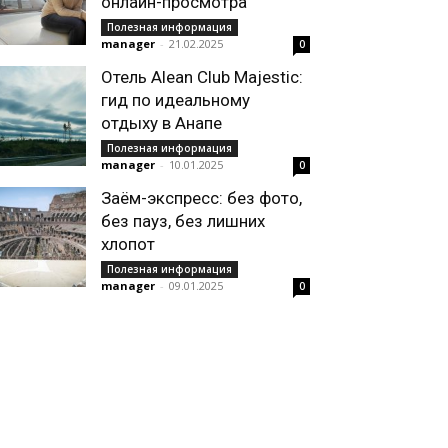
онлайн-просмотра
Полезная информация
manager
-
21.02.2025
0
Отель Alean Club Majestic:
гид по идеальному
отдыху в Анапе
Полезная информация
manager
-
10.01.2025
0
Заём-экспресс: без фото,
без пауз, без лишних
хлопот
Полезная информация
manager
-
09.01.2025
0