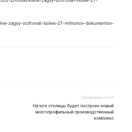
2020/12/moskovskie-zagsy-ocifrovali-bolee-27-
skie-zagsy-ocifrovali-bolee-27-millionov-dokumentov-
Следующая статья
На юге столицы будет построен новый
многопрофильный производственный
комплекс