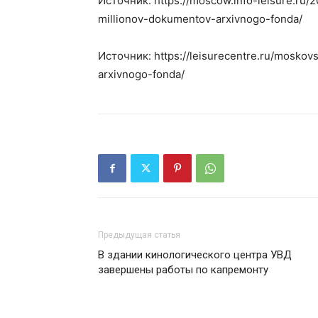
Источник: https://moscow.info-leisure.ru/
millionov-dokumentov-arxivnogo-fonda/
Источник: https://leisurecentre.ru/moskov
arxivnogo-fonda/
Предыдущая статья
В здании кинологического центра УВД
завершены работы по капремонту