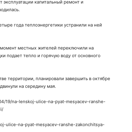
ет эксплуатации капитальный ремонт и
водилась.
 четыре года теплоэнергетики устранили на ней
й момент местных жителей переключили на
ки подает тепло и горячую воду от основного
стве территории, планировали завершить в октябре
двинули на середину мая.
1/04/19/na-lenskoj-ulice-na-pyat-mesyacev-ranshe-
i/
skoj-ulice-na-pyat-mesyacev-ranshe-zakonchitsya-