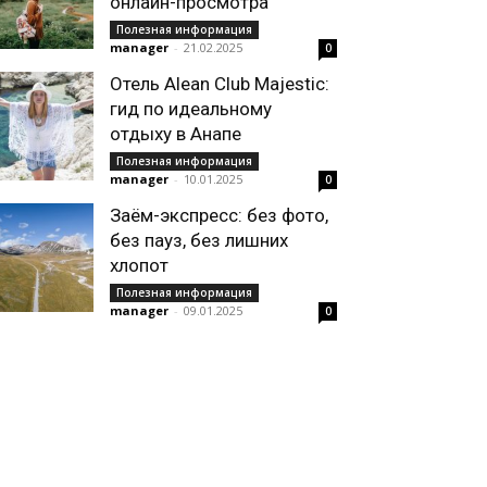
онлайн-просмотра
Полезная информация
manager
-
21.02.2025
0
Отель Alean Club Majestic:
гид по идеальному
отдыху в Анапе
Полезная информация
manager
-
10.01.2025
0
Заём-экспресс: без фото,
без пауз, без лишних
хлопот
Полезная информация
manager
-
09.01.2025
0