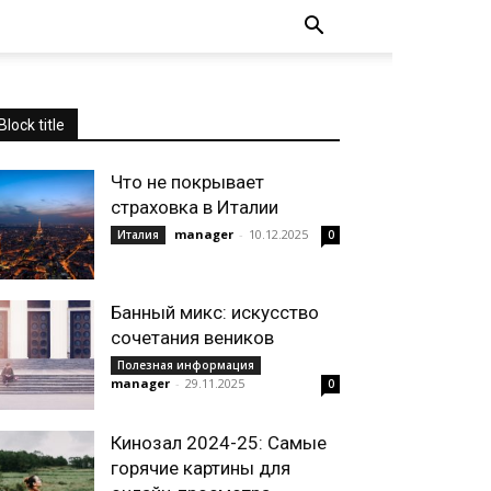
Block title
Что не покрывает
страховка в Италии
manager
-
10.12.2025
Италия
0
Банный микс: искусство
сочетания веников
Полезная информация
manager
-
29.11.2025
0
Кинозал 2024-25: Самые
горячие картины для