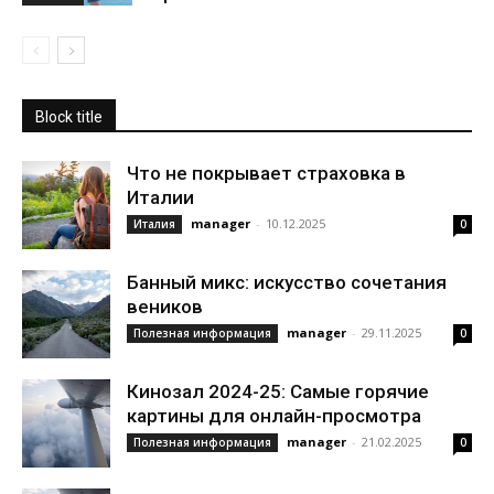
Block title
Что не покрывает страховка в
Италии
manager
-
10.12.2025
Италия
0
Банный микс: искусство сочетания
веников
manager
-
29.11.2025
Полезная информация
0
Кинозал 2024-25: Самые горячие
картины для онлайн-просмотра
manager
-
21.02.2025
Полезная информация
0