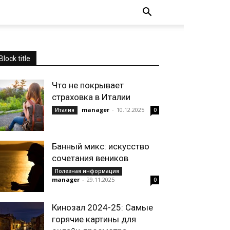
Block title
Что не покрывает
страховка в Италии
manager
-
10.12.2025
Италия
0
Банный микс: искусство
сочетания веников
Полезная информация
manager
-
29.11.2025
0
Кинозал 2024-25: Самые
горячие картины для