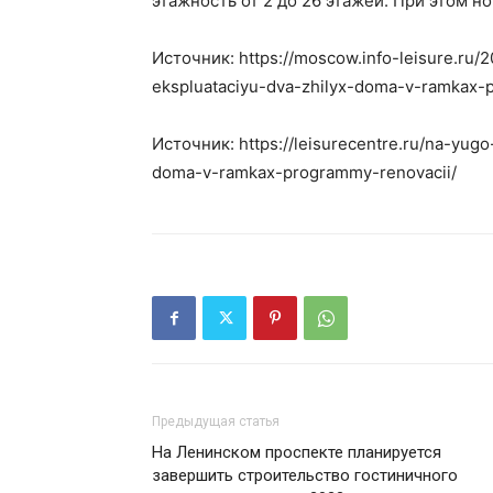
этажность от 2 до 26 этажей. При этом но
Источник: https://moscow.info-leisure.ru/
ekspluataciyu-dva-zhilyx-doma-v-ramkax-
Источник: https://leisurecentre.ru/na-yug
doma-v-ramkax-programmy-renovacii/
Предыдущая статья
На Ленинском проспекте планируется
завершить строительство гостиничного