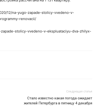
востройка рассчитана на 1 131 квартиру.
2020/12/na-yugo-zapade-stolicy-vvedeno-v-
programmy-renovacii/
o-zapade-stolicy-vvedeno-v-ekspluataciyu-dva-zhilyx-
Следующая статья
Стало известно какая погода ожидает
жителей Петербурга в пятницу 4 декабря