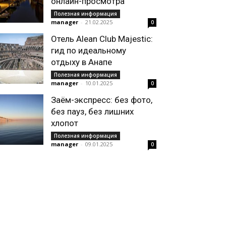
онлайн-просмотра
Полезная информация
manager
-
21.02.2025
0
Отель Alean Club Majestic:
гид по идеальному
отдыху в Анапе
Полезная информация
manager
-
10.01.2025
0
Заём-экспресс: без фото,
без пауз, без лишних
хлопот
Полезная информация
manager
-
09.01.2025
0