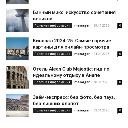
Банный микс: искусство сочетания
веников
manager
-
29.11.2025
Полезная информация
0
Кинозал 2024-25: Самые горячие
картины для онлайн-просмотра
manager
-
21.02.2025
Полезная информация
0
Отель Alean Club Majestic: гид по
идеальному отдыху в Анапе
manager
-
10.01.2025
Полезная информация
0
Заём-экспресс: без фото, без пауз,
без лишних хлопот
manager
-
09.01.2025
Полезная информация
0