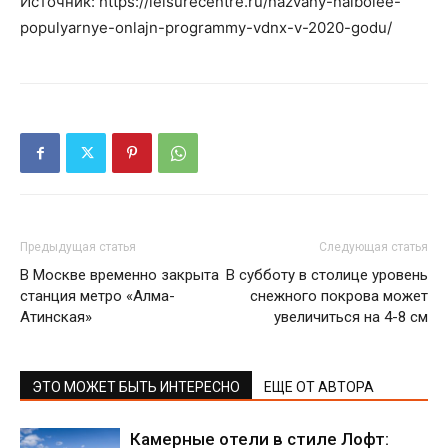
Источник: https://leisurecentre.ru/nazvany-naibolee-
populyarnye-onlajn-programmy-vdnx-v-2020-godu/
Предыдущая статья
Следующая статья
В Москве временно закрыта
В субботу в столице уровень
станция метро «Алма-
снежного покрова может
Атинская»
увеличиться на 4-8 см
ЭТО МОЖЕТ БЫТЬ ИНТЕРЕСНО
ЕЩЕ ОТ АВТОРА
Камерные отели в стиле Лофт: