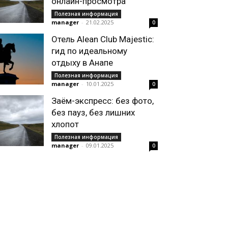
онлайн-просмотра
Полезная информация
manager
-
21.02.2025
0
Отель Alean Club Majestic:
гид по идеальному
отдыху в Анапе
Полезная информация
manager
-
10.01.2025
0
Заём-экспресс: без фото,
без пауз, без лишних
хлопот
Полезная информация
manager
-
09.01.2025
0