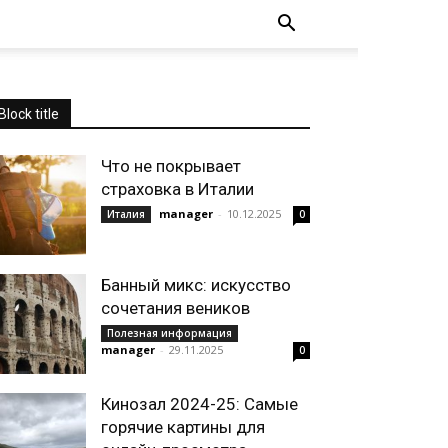
Block title
Что не покрывает
страховка в Италии
manager
-
10.12.2025
Италия
0
Банный микс: искусство
сочетания веников
Полезная информация
manager
-
29.11.2025
0
Кинозал 2024-25: Самые
горячие картины для