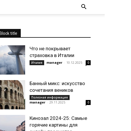
Block title
Что не покрывает
страховка в Италии
manager
-
10.12.2025
Италия
0
Банный микс: искусство
сочетания веников
Полезная информация
manager
-
29.11.2025
0
Кинозал 2024-25: Самые
горячие картины для