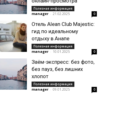
онлайн-просмотра
Полезная информация
manager
-
21.02.2025
0
Отель Alean Club Majestic:
гид по идеальному
отдыху в Анапе
Полезная информация
manager
-
10.01.2025
0
Заём-экспресс: без фото,
без пауз, без лишних
хлопот
Полезная информация
manager
-
09.01.2025
0