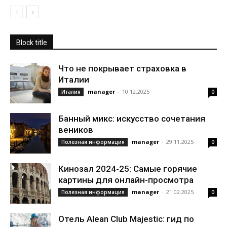
Block title
Что не покрывает страховка в
Италии
manager
-
10.12.2025
Италия
0
Банный микс: искусство сочетания
веников
manager
-
29.11.2025
Полезная информация
0
Кинозал 2024-25: Самые горячие
картины для онлайн-просмотра
manager
-
21.02.2025
Полезная информация
0
Отель Alean Club Majestic: гид по