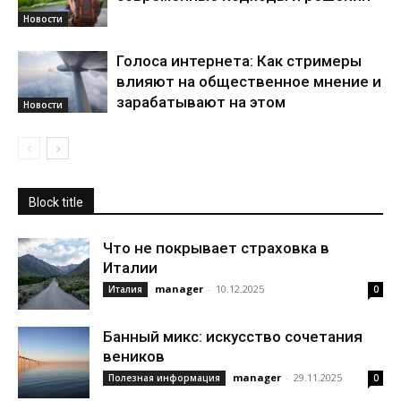
Новости
Голоса интернета: Как стримеры
влияют на общественное мнение и
зарабатывают на этом
Новости
Block title
Что не покрывает страховка в
Италии
manager
-
10.12.2025
Италия
0
Банный микс: искусство сочетания
веников
manager
-
29.11.2025
Полезная информация
0