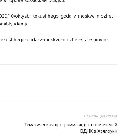
ем в городе возможны осадки.
/2020/10/oktyabr-tekushhego-goda-v-moskve-mozhet-
nablyudenij/
abr-tekushhego-goda-v-moskve-mozhet-stat-samym-
Следующая статья
Тематическая программа ждет посетителей
ВДНХ в Хэллоуин