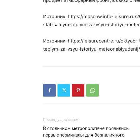
пройдет атмосферный фронт, в связи с ч
Источник: https://moscow.info-leisure.ru
stat-samym-teplym-za-vsyu-istoriyu-meteo
Источник: https://leisurecentre.ru/okty
teplym-za-vsyu-istoriyu-meteonablyudenij/
Предыдущая статья
В столичном метрополитене появились
первые терминалы для безналичного