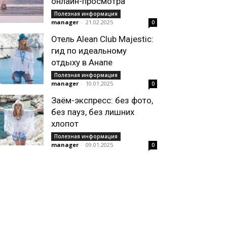
онлайн-просмотра
Полезная информация
manager
-
21.02.2025
0
Отель Alean Club Majestic:
гид по идеальному
отдыху в Анапе
Полезная информация
manager
-
10.01.2025
0
Заём-экспресс: без фото,
без пауз, без лишних
хлопот
Полезная информация
manager
-
09.01.2025
0