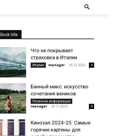
Block title
Что не покрывает
страховка в Италии
manager
-
10.12.2025
Италия
0
Банный микс: искусство
сочетания веников
Полезная информация
manager
-
29.11.2025
0
Кинозал 2024-25: Самые
горячие картины для