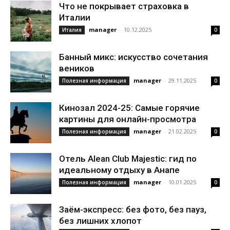
Что не покрывает страховка в
Италии
manager
-
10.12.2025
Италия
0
Банный микс: искусство сочетания
веников
manager
-
29.11.2025
Полезная информация
0
Кинозал 2024-25: Самые горячие
картины для онлайн-просмотра
manager
-
21.02.2025
Полезная информация
0
Отель Alean Club Majestic: гид по
идеальному отдыху в Анапе
manager
-
10.01.2025
Полезная информация
0
Заём-экспресс: без фото, без пауз,
без лишних хлопот