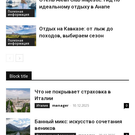
идеальному отдыху в Анапе
Полезная
информация
Отдых на Кавказе: от лыж до
походов, выбираем сезон
Полезная
информация
Block title
Что не покрывает страховка в
Италии
manager
-
10.12.2025
Италия
0
Банный микс: искусство сочетания
веников