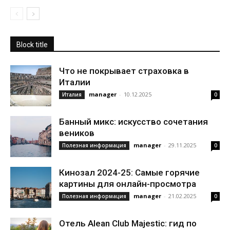
Block title
Что не покрывает страховка в
Италии
manager
-
10.12.2025
Италия
0
Банный микс: искусство сочетания
веников
manager
-
29.11.2025
Полезная информация
0
Кинозал 2024-25: Самые горячие
картины для онлайн-просмотра
manager
-
21.02.2025
Полезная информация
0
Отель Alean Club Majestic: гид по