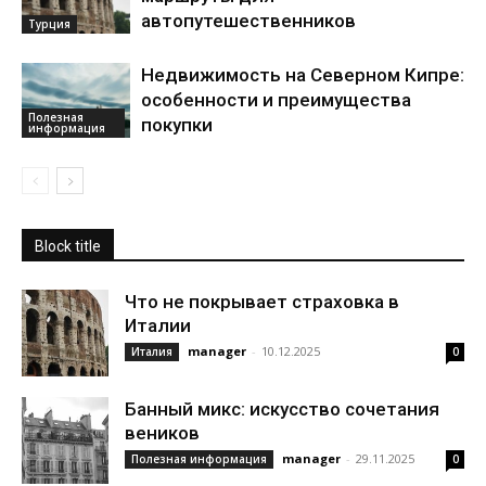
автопутешественников
Турция
Недвижимость на Северном Кипре:
особенности и преимущества
Полезная
покупки
информация
Block title
Что не покрывает страховка в
Италии
manager
-
10.12.2025
Италия
0
Банный микс: искусство сочетания
веников
manager
-
29.11.2025
Полезная информация
0