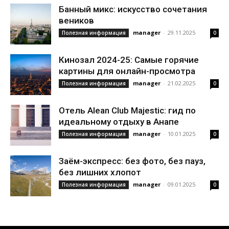
Банный микс: искусство сочетания
веников
manager
-
29.11.2025
Полезная информация
0
Кинозал 2024-25: Самые горячие
картины для онлайн-просмотра
manager
-
21.02.2025
Полезная информация
0
Отель Alean Club Majestic: гид по
идеальному отдыху в Анапе
manager
-
10.01.2025
Полезная информация
0
Заём-экспресс: без фото, без пауз,
без лишних хлопот
manager
-
09.01.2025
Полезная информация
0