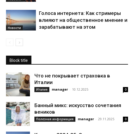
Голоса интернета: Как стримеры
влияют на общественное мнение и
зарабатывают на этом
Новости
Block title
Что не покрывает страховка в
Италии
manager
-
10.12.2025
Италия
0
Банный микс: искусство сочетания
веников
manager
-
29.11.2025
Полезная информация
0