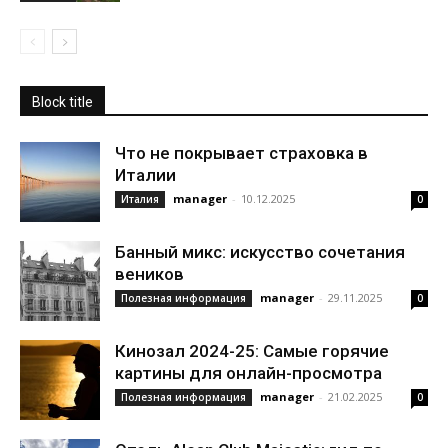
Block title
Что не покрывает страховка в
Италии
manager
-
10.12.2025
Италия
0
Банный микс: искусство сочетания
веников
manager
-
29.11.2025
Полезная информация
0
Кинозал 2024-25: Самые горячие
картины для онлайн-просмотра
manager
-
21.02.2025
Полезная информация
0