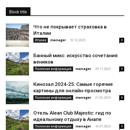
Block title
Что не покрывает страховка в
Италии
manager
-
10.12.2025
Италия
0
Банный микс: искусство сочетания
веников
manager
-
29.11.2025
Полезная информация
0
Кинозал 2024-25: Самые горячие
картины для онлайн-просмотра
manager
-
21.02.2025
Полезная информация
0
Отель Alean Club Majestic: гид по
идеальному отдыху в Анапе
manager
-
10.01.2025
Полезная информация
0