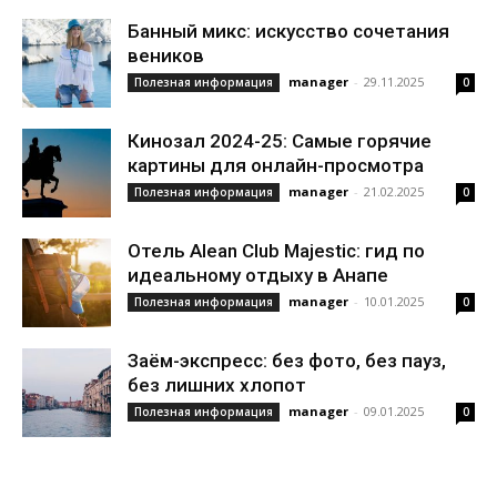
Банный микс: искусство сочетания
веников
manager
-
29.11.2025
Полезная информация
0
Кинозал 2024-25: Самые горячие
картины для онлайн-просмотра
manager
-
21.02.2025
Полезная информация
0
Отель Alean Club Majestic: гид по
идеальному отдыху в Анапе
manager
-
10.01.2025
Полезная информация
0
Заём-экспресс: без фото, без пауз,
без лишних хлопот
manager
-
09.01.2025
Полезная информация
0