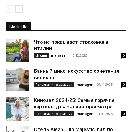
Block title
Что не покрывает страховка в
Италии
manager
-
10.12.2025
Италия
0
Банный микс: искусство сочетания
веников
manager
-
29.11.2025
Полезная информация
0
Кинозал 2024-25: Самые горячие
картины для онлайн-просмотра
manager
-
21.02.2025
Полезная информация
0
Отель Alean Club Majestic: гид по