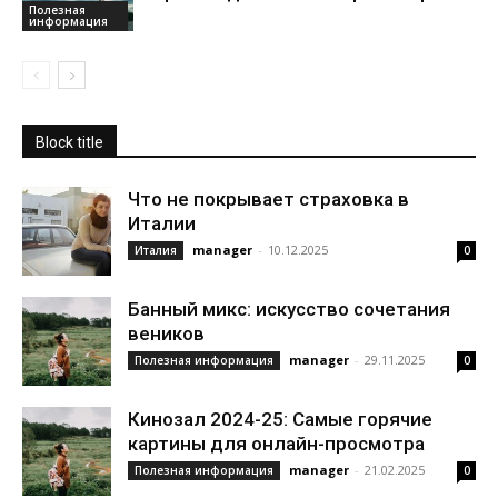
Полезная
информация
Block title
Что не покрывает страховка в
Италии
manager
-
10.12.2025
Италия
0
Банный микс: искусство сочетания
веников
manager
-
29.11.2025
Полезная информация
0
Кинозал 2024-25: Самые горячие
картины для онлайн-просмотра
manager
-
21.02.2025
Полезная информация
0